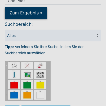
Rundum-Service
Zum Ergebnis
»
Suchbereich:
Aktuelles
Kontakt
Tipp:
Verfeinern Sie Ihre Suche, indem Sie den
Leichte Sprache
Suchbereich auswählen!
Hilfe + Kontakt
Newsletter
Beratungsanfrage
Anmelden