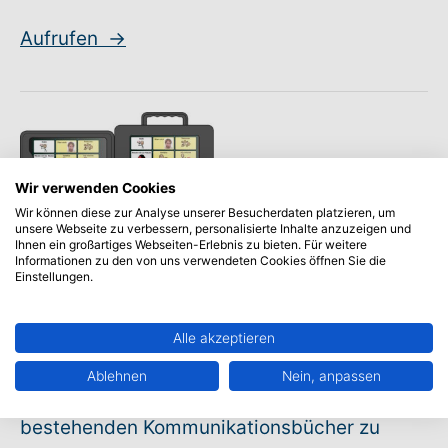
Aufrufen
→
Wir verwenden Cookies
Wir können diese zur Analyse unserer Besucherdaten platzieren, um
Service
Spickzettel
Spickzettel: Talk Pads
unsere Webseite zu verbessern, personalisierte Inhalte anzuzeigen und
Ihnen ein großartiges Webseiten-Erlebnis zu bieten. Für weitere
Informationen zu den von uns verwendeten Cookies öffnen Sie die
Rehatalkpad: Online Galerie
Einstellungen.
Die GoTalk NOW-Oberfläche bietet Ihnen die
Alle akzeptieren
Möglichkeit, Oberflächen anderer Nutzer aus
Ablehnen
Nein, anpassen
der Online-Galerie einfach in Ihre
bestehenden Kommunikationsbücher zu