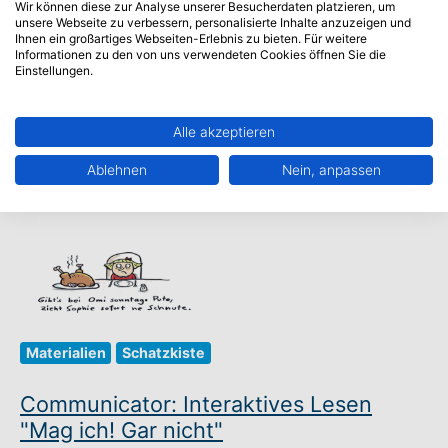
sich Bilderbücher zum Sprechen bringen, so
Wir können diese zur Analyse unserer Besucherdaten platzieren, um
unsere Webseite zu verbessern, personalisierte Inhalte anzuzeigen und
dass auch Kinder mit motorischen
Ihnen ein großartiges Webseiten-Erlebnis zu bieten. Für weitere
Informationen zu den von uns verwendeten Cookies öffnen Sie die
Einschränkungen sie selbstständig lesen
Einstellungen.
oder vorlesen können. "Oh, la, la,...
Alle akzeptieren
Aufrufen
→
Ablehnen
Nein, anpassen
Materialien
Schatzkiste
Communicator: Interaktives Lesen
"Mag ich! Gar nicht"