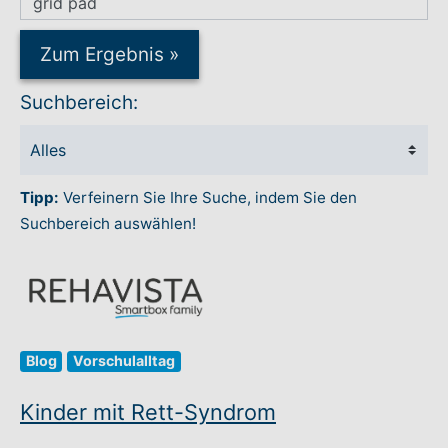
Rundum-Service
Zum Ergebnis
»
Suchbereich:
Aktuelles
Kontakt
Tipp:
Verfeinern Sie Ihre Suche, indem Sie den
Leichte Sprache
Suchbereich auswählen!
Hilfe + Kontakt
Newsletter
Blog
Vorschulalltag
Beratungsanfrage
Kinder mit Rett-Syndrom
Anmelden