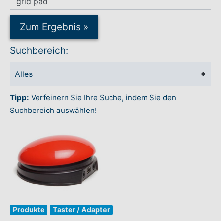
Rundum-Service
Zum Ergebnis
»
Suchbereich:
Aktuelles
Kontakt
Tipp:
Verfeinern Sie Ihre Suche, indem Sie den
Leichte Sprache
Suchbereich auswählen!
Hilfe + Kontakt
Newsletter
Beratungsanfrage
Produkte
Taster / Adapter
Anmelden