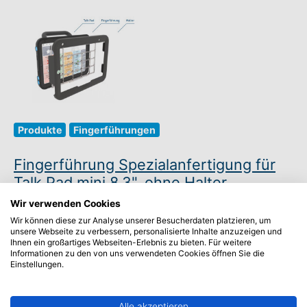
Produkte
Fingerführungen
Fingerführung Spezialanfertigung für
Talk Pad mini 8,3", ohne Halter
Wir verwenden Cookies
Artikel-Nr.: R04944
Wir können diese zur Analyse unserer Besucherdaten platzieren, um
unsere Webseite zu verbessern, personalisierte Inhalte anzuzeigen und
HMV-Nr.: 16.99.99.0004
Ihnen ein großartiges Webseiten-Erlebnis zu bieten. Für weitere
Informationen zu den von uns verwendeten Cookies öffnen Sie die
Einstellungen.
Wir bieten für das Talk Pad mini und das Talk
Pad Slimline mini individuell angepasste
Alle akzeptieren