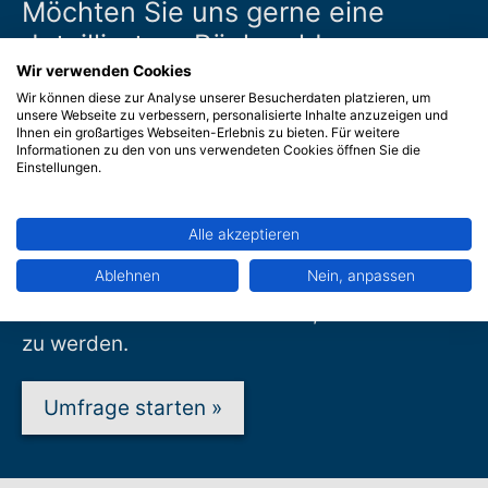
Möchten Sie uns gerne eine
detailliertere Rückmeldung
geben?
Wir verwenden Cookies
Wir können diese zur Analyse unserer Besucherdaten platzieren, um
unsere Webseite zu verbessern, personalisierte Inhalte anzuzeigen und
Möchten Sie uns gerne eine detailliertere
Ihnen ein großartiges Webseiten-Erlebnis zu bieten. Für weitere
Informationen zu den von uns verwendeten Cookies öffnen Sie die
Rückmeldung zum Beratungs- und
Einstellungen.
Versorgungsprozess und Ihrem Hilfsmittel
geben? Dann nehmen Sie bitte an der
Alle akzeptieren
Umfrage zur Kundenzufriedenheit teil. Sie
Ablehnen
Nein, anpassen
wird ca. 2-3 Minuten Ihrer Zeit in Anspruch
nehmen. Damit helfen Sie uns, noch besser
zu werden.
Umfrage starten
»