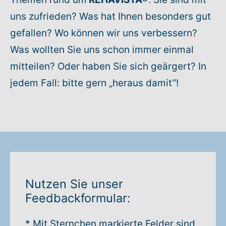
uns zufrieden? Was hat Ihnen besonders gut
Rundum-Service
gefallen? Wo können wir uns verbessern?
Was wollten Sie uns schon immer einmal
Aktuelles
mitteilen? Oder haben Sie sich geärgert? In
Kontakt
jedem Fall: bitte gern „heraus damit”!
Leichte Sprache
Hilfe + Kontakt
Newsletter
Nutzen Sie unser
Beratungsanfrage
Feedbackformular:
Anmelden
* Mit Sternchen markierte Felder sind