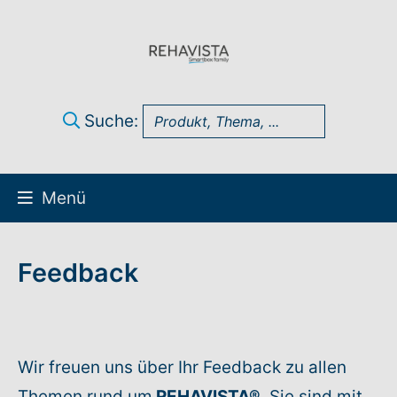
Suche:
Menü
Über uns
Feedback
UK Infothek
Produkte
Wir freuen uns über Ihr Feedback zu allen
Technik-Support
Themen rund um
REHAVISTA®
. Sie sind mit