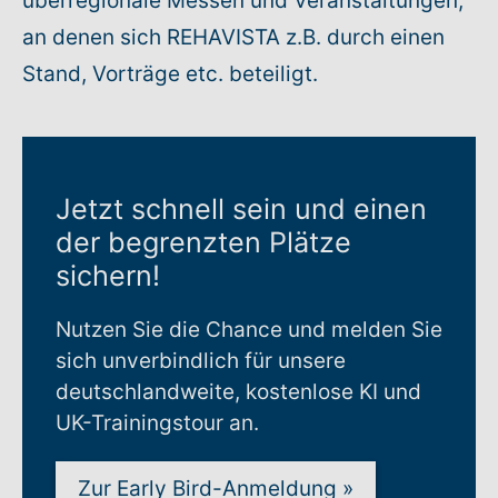
überregionale Messen und Veranstaltungen,
an denen sich REHAVISTA z.B. durch einen
Rundum-Service
Stand, Vorträge etc. beteiligt.
Aktuelles
Kontakt
Jetzt schnell sein und einen
der begrenzten Plätze
Leichte Sprache
sichern!
Hilfe + Kontakt
Nutzen Sie die Chance und melden Sie
sich unverbindlich für unsere
Newsletter
deutschlandweite, kostenlose KI und
UK-Trainingstour an.
Beratungsanfrage
Anmelden
Zur Early Bird-Anmeldung
»