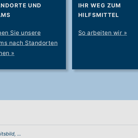
ANDORTE UND
IHR WEG ZUM
AMS
HILFSMITTEL
nen Sie unsere
So arbeiten wir
»
ms nach Standorten
nen
»