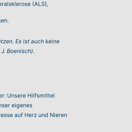
ralsklerose (ALS),
gen.
tzen. Es ist auch keine
J. Boenisch).
r: Unsere Hilfsmittel
nser eigenes
zesse auf Herz und Nieren