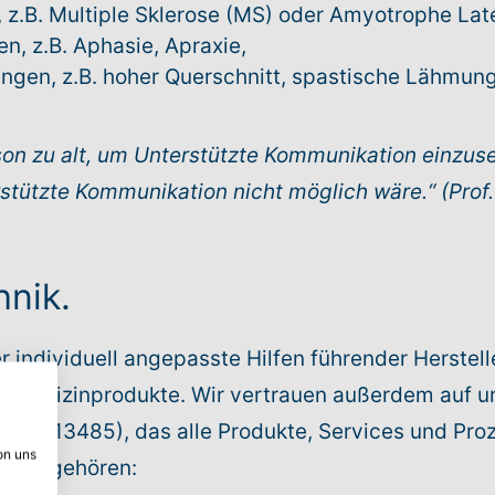
 z.B. Multiple Sklerose (MS) oder Amyotrophe Late
, z.B. Aphasie, Apraxie,
ngen, z.B. hoher Querschnitt, spastische Lähmun
rson zu alt, um Unterstützte Kommunikation einzuse
tützte Kommunikation nicht möglich wäre.“ (Prof. 
hnik.
individuell angepasste Hilfen führender Herstelle
an Medizinprodukte. Wir vertrauen außerdem auf u
h ISO 13485), das alle Produkte, Services und Pro
on uns
 Dazu gehören: