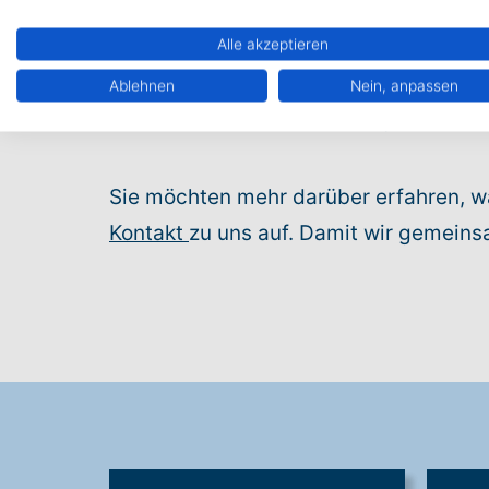
Hilfen zur Kommunikationsan
Alle akzeptieren
Einfache
Kommunikationshilf
Dynamische Kommunikationsh
Ablehnen
Nein, anpassen
Didaktische und diagnostische
Sie möchten mehr darüber erfahren, w
Kontakt
zu uns auf. Damit wir gemeins