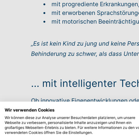
mit progrediente Erkrankungen,
mit erworbenen Sprachstörungen
mit motorischen Beeinträchtigu
„Es ist kein Kind zu jung und keine Pe
Behinderung zu schwer, als dass Unters
... mit intelligenter Tec
Ob innovative Eigenentwicklungen oder 
erfüllen die strengen Anforderungen 
Wir verwenden Cookies
Wir können diese zur Analyse unserer Besucherdaten platzieren, um unsere
Qualitätsmanagement (zertifiziert nac
Webseite zu verbessern, personalisierte Inhalte anzuzeigen und Ihnen ein
großartiges Webseiten-Erlebnis zu bieten. Für weitere Informationen zu den v
prüft, bevor sie zum Einsatz kommen.
verwendeten Cookies öffnen Sie die Einstellungen.