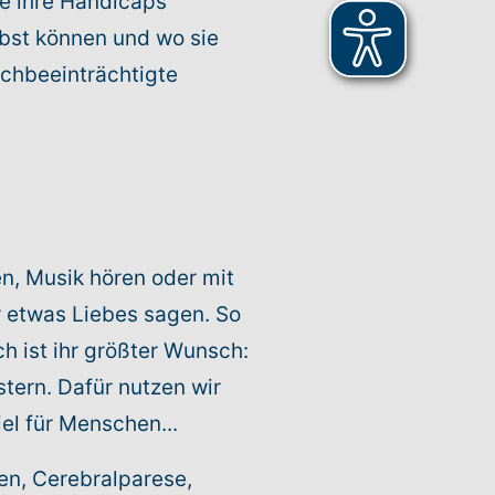
ie ihre Handicaps
lbst können und wo sie
achbeeinträchtigte
n, Musik hören oder mit
r etwas Liebes sagen. So
ch ist ihr größter Wunsch:
tern. Dafür nutzen wir
el für Menschen...
en, Cerebralparese,