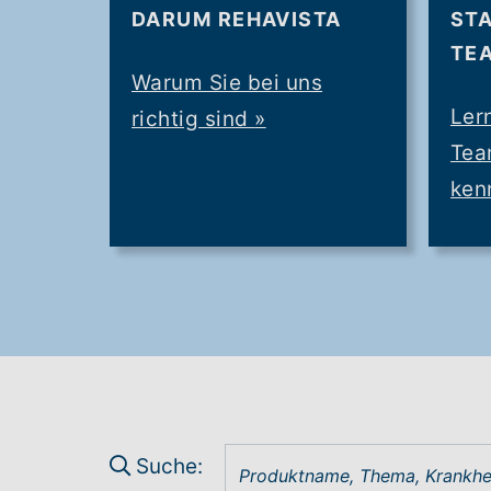
DARUM REHAVISTA
ST
TE
Warum Sie bei uns
Ler
richtig sind
»
Tea
ken
Suche: