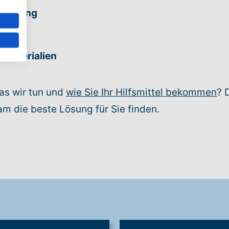
bahnung
en
ilfen
 Materialien
as wir tun und
wie Sie Ihr Hilfsmittel bekommen
? 
am die beste Lösung für Sie finden.