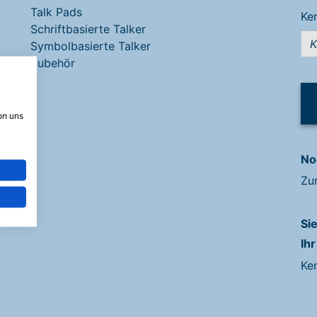
Talk Pads
Ke
Schriftbasierte Talker
Symbolbasierte Talker
Zubehör
on uns
No
Zu
Si
Ihr
Ke