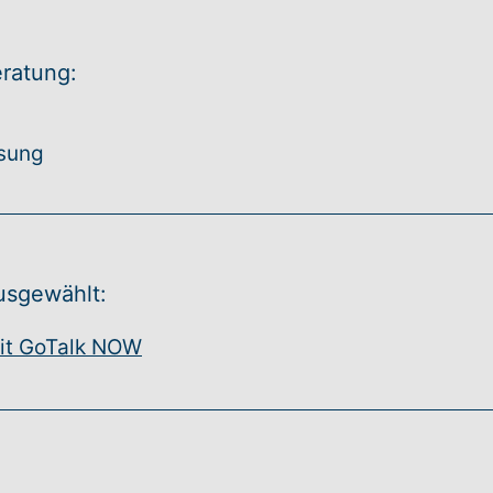
eratung:
isung
usgewählt:
mit GoTalk NOW