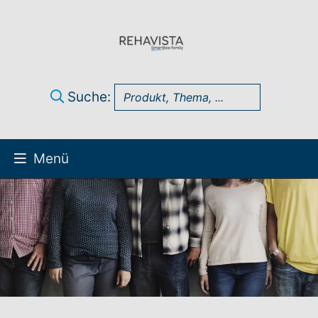
Suche:
Menü
Über uns
UK Infothek
Produkte
Technik-Support