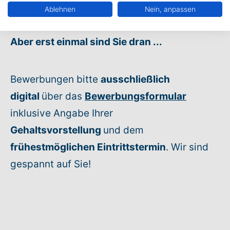
und Feierabend!
Ablehnen
Nein, anpassen
Aber erst einmal sind Sie dran
...
Bewerbungen bitte
ausschließlich
digital
über das
Bewerbungsformular
inklusive Angabe Ihrer
Gehaltsvorstellung
und dem
frühestmöglichen Eintrittstermin
. Wir sind
gespannt auf Sie!