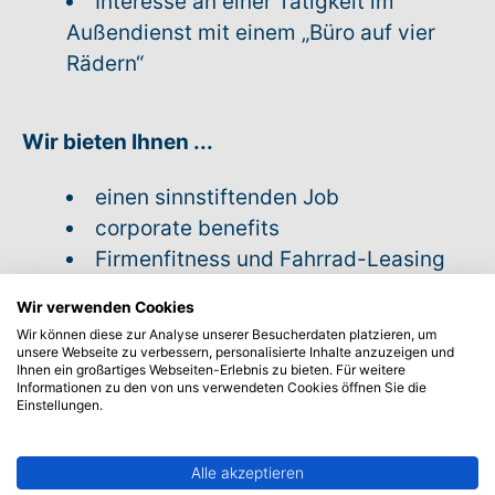
Interesse an einer Tätigkeit im
Außendienst mit einem „Büro auf vier
Rädern“
Wir bieten Ihnen
...
einen sinnstiftenden Job
corporate benefits
Firmenfitness und Fahrrad-Leasing
Dienstwagen
Wir verwenden Cookies
betriebliche Altersvorsorge
Wir können diese zur Analyse unserer Besucherdaten platzieren, um
betriebliche Feiertage an Heiligabend
unsere Webseite zu verbessern, personalisierte Inhalte anzuzeigen und
Ihnen ein großartiges Webseiten-Erlebnis zu bieten. Für weitere
und Silvester
Informationen zu den von uns verwendeten Cookies öffnen Sie die
Einstellungen.
Wertschätzung, Transparenz,
Diversität
eine gute Zeit zwischen Frühstück
Alle akzeptieren