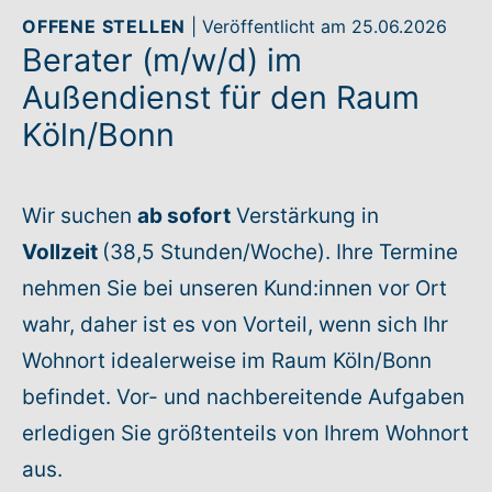
OFFENE STELLEN
| Veröffentlicht am 25.06.2026
Berater (m/w/d) im
Rundum-Service
Außendienst für den Raum
Aktuelles
Köln/Bonn
Kontakt
Wir suchen
ab sofort
Verstärkung in
Leichte Sprache
Vollzeit
(38,5 Stunden/Woche). Ihre Termine
nehmen Sie bei unseren Kund:innen vor Ort
Hilfe + Kontakt
wahr, daher ist es von Vorteil, wenn sich Ihr
Newsletter
Wohnort idealerweise im Raum Köln/Bonn
befindet. Vor- und nachbereitende Aufgaben
Beratungsanfrage
erledigen Sie größtenteils von Ihrem Wohnort
aus.
Anmelden