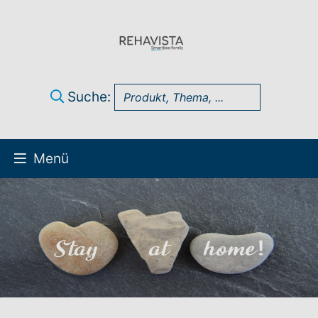
Suche:
Menü
Über uns
UK Infothek
Produkte
Technik-Support