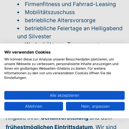
Firmenfitness und Fahrrad-Leasing
Mobilitätszuschuss
betriebliche Altersvorsorge
betriebliche Feiertage an Heiligabend
und Silvester
Wertschätzung, Transparenz,
Diversität
Wir verwenden Cookies
Wir können diese zur Analyse unserer Besucherdaten platzieren, um
eine gute Zeit zwischen Frühstück
unsere Webseite zu verbessern, personalisierte Inhalte anzuzeigen und
und Feierabend
Ihnen ein großartiges Webseiten-Erlebnis zu bieten. Für weitere
Informationen zu den von uns verwendeten Cookies öffnen Sie die
Einstellungen.
Aber erstmal sind Sie dran ...
Alle akzeptieren
Bewerbungen bitte ausschließlich digital
Ablehnen
Nein, anpassen
über das
Bewerbungsformular
inklusive
Angabe Ihrer
Gehaltvorstellung
und dem
frühestmöglichen Eintrittsdatum
. Wir sind