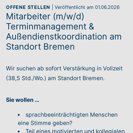
OFFENE STELLEN
| Veröffentlicht am 01.06.2026
Mitarbeiter (m/w/d)
Rundum-Service
Terminmanagement &
Aktuelles
Außendienstkoordination am
Standort Bremen
Kontakt
Leichte Sprache
Wir suchen ab sofort Verstärkung in Vollzeit
(38,5 Std./Wo.) am Standort Bremen.
Hilfe + Kontakt
Newsletter
Sie wollen …
Beratungsanfrage
sprachbeeinträchtigten Menschen
eine Stimme geben?
Anmelden
Teil eines motivierten und kollegialen,