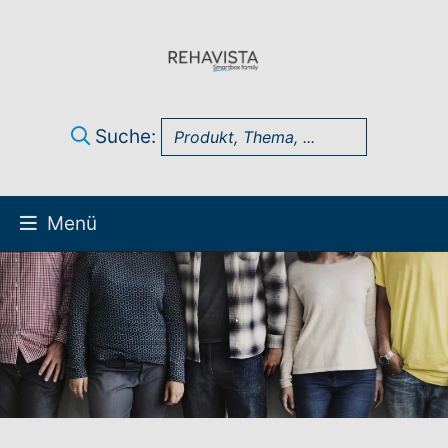
Suche:
Menü
Über uns
UK Infothek
Produkte
Technik-Support