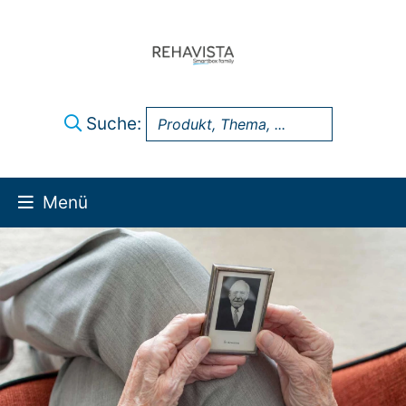
Suche:
Menü
Über uns
UK Infothek
Produkte
Technik-Support