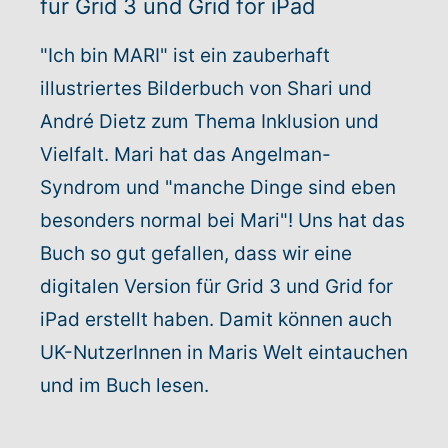
für Grid 3 und Grid for iPad
Rundum-Service
"Ich bin MARI" ist ein zauberhaft
illustriertes Bilderbuch von Shari und
Aktuelles
André Dietz zum Thema Inklusion und
Vielfalt. Mari hat das Angelman-
Kontakt
Syndrom und "manche Dinge sind eben
Leichte Sprache
besonders normal bei Mari"! Uns hat das
Buch so gut gefallen, dass wir eine
Hilfe + Kontakt
digitalen Version für Grid 3 und Grid for
iPad erstellt haben. Damit können auch
Newsletter
UK-NutzerInnen in Maris Welt eintauchen
Beratungsanfrage
und im Buch lesen.
Anmelden