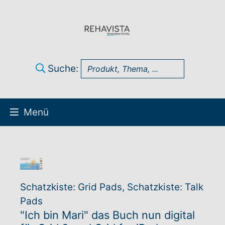
Suche:
Menü
Über uns
UK Infothek
Schatzkiste: Grid Pads, Schatzkiste: Talk
Produkte
Pads
"Ich bin Mari" das Buch nun digital
Technik-Support