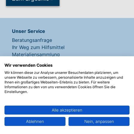
Unser Service
Beratungsanfrage
Ihr Weg zum Hilfsmittel
Materialiensammlung
Ideen, Erklärungen, Erweiterungen
Wir verwenden Cookies
Hilfe + Kontakt
Wir können diese zur Analyse unserer Besucherdaten platzieren, um
Newsletter
unsere Webseite zu verbessern, personalisierte Inhalte anzuzeigen und
Ihnen ein großartiges Webseiten-Erlebnis zu bieten. Für weitere
Informationen zu den von uns verwendeten Cookies öffnen Sie die
Einstellungen.
Produkte entdecken
Kommunikationsanbahnung
Kommunizieren
Alle akzeptieren
Sprachcomputer
Ablehnen
Nein, anpassen
Grid Pads
Talk Pads