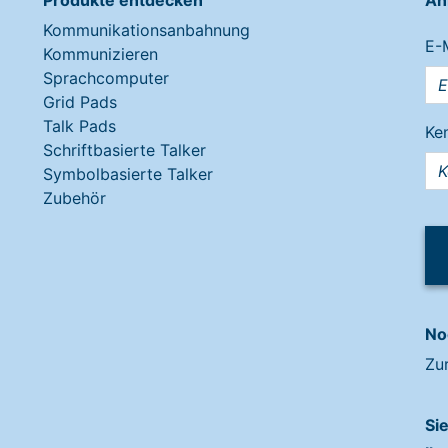
Produkte entdecken
An
Kommunikationsanbahnung
E-
Kommunizieren
Sprachcomputer
Grid Pads
Talk Pads
Ke
Schriftbasierte Talker
Symbolbasierte Talker
Zubehör
No
Zu
Si