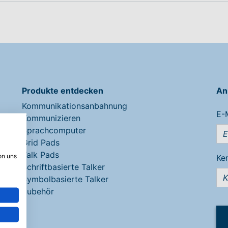
Produkte entdecken
An
Kommunikationsanbahnung
E-
Kommunizieren
Sprachcomputer
Grid Pads
Talk Pads
on uns
Ke
Schriftbasierte Talker
Symbolbasierte Talker
Zubehör