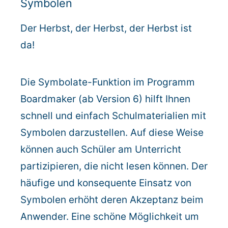
Symbolen
Rundum-Service
Der Herbst, der Herbst, der Herbst ist
da!
Aktuelles
Kontakt
Die Symbolate-Funktion im Programm
Boardmaker (ab Version 6) hilft Ihnen
Leichte Sprache
schnell und einfach Schulmaterialien mit
Symbolen darzustellen. Auf diese Weise
Hilfe + Kontakt
können auch Schüler am Unterricht
Newsletter
partizipieren, die nicht lesen können. Der
häufige und konsequente Einsatz von
Beratungsanfrage
Symbolen erhöht deren Akzeptanz beim
Anwender. Eine schöne Möglichkeit um
Anmelden