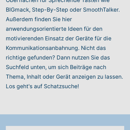
Oberflächen für Sprechende Tasten wie
BIGmack, Step-By-Step oder SmoothTalker.
Rundum-Service
Außerdem finden Sie hier
anwendungsorientierte Ideen für den
Aktuelles
motivierenden Einsatz der Geräte für die
Kontakt
Kommunikationsanbahnung. Nicht das
richtige gefunden? Dann nutzen Sie das
Leichte Sprache
Suchfeld unten, um sich Beiträge nach
Thema, Inhalt oder Gerät anzeigen zu lassen.
Hilfe + Kontakt
Los geht's auf Schatzsuche!
Newsletter
Beratungsanfrage
Anmelden