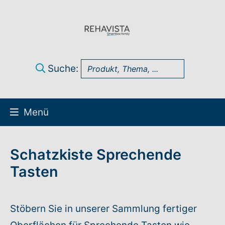
Suche:
Menü
Über uns
Schatzkiste Sprechende
UK Infothek
Tasten
Produkte
Stöbern Sie in unserer Sammlung fertiger
Technik-Support