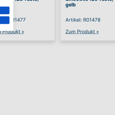
u
gelb
ikel: R01477
Artikel: R01478
 Produkt
»
Zum Produkt
»