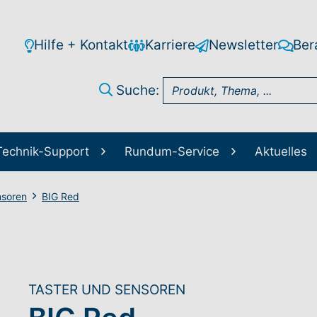
Hilfe + Kontakt
Karriere
Newsletter
Ber
Suche:
Technik-Support
Rundum-Service
Aktuelles
nsoren
BIG Red
TASTER UND SENSOREN