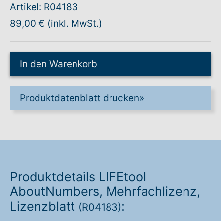
Artikel: R04183
Warenkorb: 0
89,00 € (inkl. MwSt.)
In den Warenkorb
Produktdatenblatt drucken
»
Produktdetails LIFEtool
AboutNumbers, Mehrfachlizenz,
Lizenzblatt
:
(R04183)