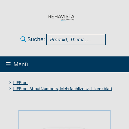
Suche:
Menü
Über uns
LIFEtool
LIFEtool AboutNumbers, Mehrfachlizenz, Lizenzblatt
UK Infothek
Produkte
Technik-Support