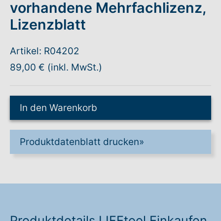
vorhandene Mehrfachlizenz,
Lizenzblatt
Warenkorb: 0
Artikel: R04202
89,00 € (inkl. MwSt.)
In den Warenkorb
Produktdatenblatt drucken
»
Produktdetails LIFEtool Einkaufen