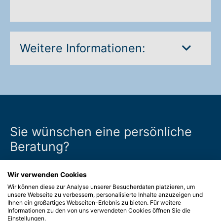
Weitere Informationen:
Sie wünschen eine persönliche
Beratung?
Wir sind nah für Sie da. Schicken Sie uns eine
Wir verwenden Cookies
Beratungsanfrage und dann kümmert sich Ihr
Wir können diese zur Analyse unserer Besucherdaten platzieren, um
unsere Webseite zu verbessern, personalisierte Inhalte anzuzeigen und
Ihnen ein großartiges Webseiten-Erlebnis zu bieten. Für weitere
regionaler REHAVISTA-Partner vor Ort um
Informationen zu den von uns verwendeten Cookies öffnen Sie die
Einstellungen.
alles Weitere. Wir freuen uns auf Sie.