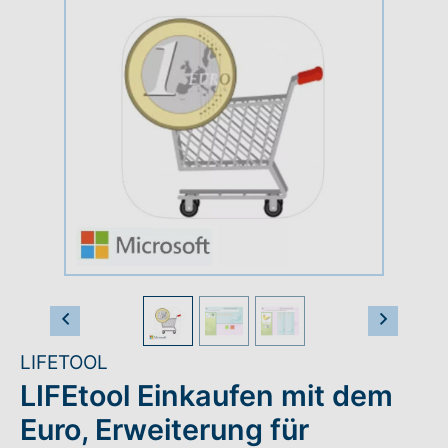
Rundum-Service
Aktuelles
Kontakt
Leichte Sprache
Hilfe + Kontakt
Vorheriges Bild
Nächst
Newsletter
LIFETOOL
Beratungsanfrage
LIFEtool Einkaufen mit dem
Euro, Erweiterung für
Anmelden