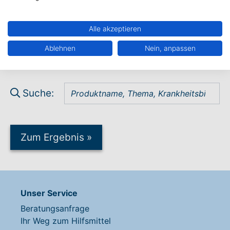
Zur Beratungsanfrage
»
Alle akzeptieren
Ablehnen
Nein, anpassen
Suche:
Zum Ergebnis
»
Unser Service
Beratungsanfrage
Ihr Weg zum Hilfsmittel