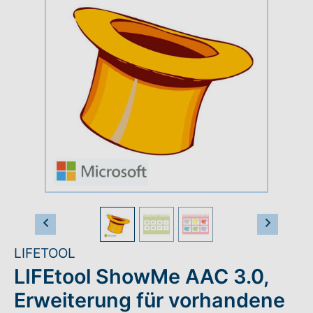
Rundum-Service
Aktuelles
Kontakt
Leichte Sprache
Hilfe + Kontakt
Vorheriges Bild
Nächst
Newsletter
LIFETOOL
Beratungsanfrage
LIFEtool ShowMe AAC 3.0,
Erweiterung für vorhandene
Anmelden