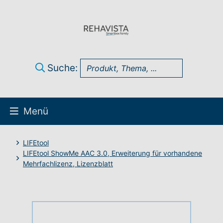
Suche:
Menü
Über uns
LIFEtool
LIFEtool ShowMe AAC 3.0, Erweiterung für vorhandene
Mehrfachlizenz, Lizenzblatt
UK Infothek
Produkte
Technik-Support