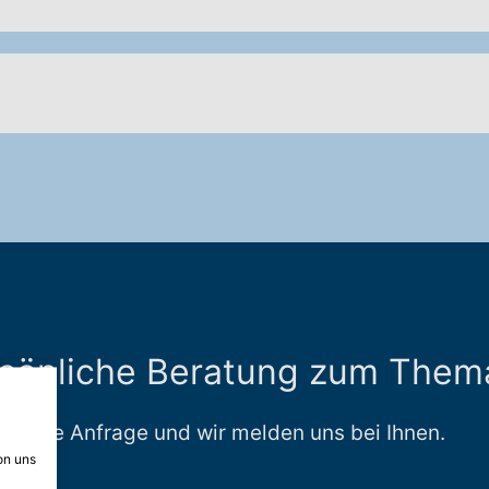
rsönliche Beratung zum Them
uns eine Anfrage und wir melden uns bei Ihnen.
on uns