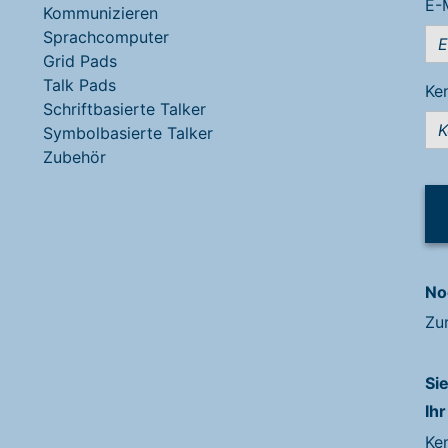
E-
Kommunizieren
Sprachcomputer
Grid Pads
Talk Pads
Ke
Schriftbasierte Talker
Symbolbasierte Talker
Zubehör
No
Zu
Si
Ihr
Ke