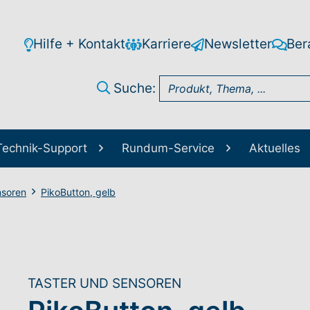
Hilfe + Kontakt
Karriere
Newsletter
Ber
Suche:
Technik-Support
Rundum-Service
Aktuelles
nsoren
PikoButton, gelb
TASTER UND SENSOREN