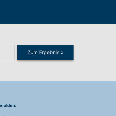
Zum Ergebnis
»
melden: