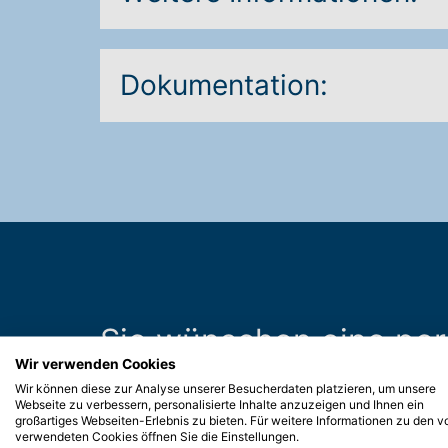
Dokumentation:
Sie wünschen eine pe
Wir verwenden Cookies
Wir können diese zur Analyse unserer Besucherdaten platzieren, um unsere
Wir sind nah für Sie da. Schicken Sie 
Webseite zu verbessern, personalisierte Inhalte anzuzeigen und Ihnen ein
großartiges Webseiten-Erlebnis zu bieten. Für weitere Informationen zu den v
Wir freuen uns auf Sie.
verwendeten Cookies öffnen Sie die Einstellungen.