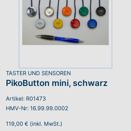
Rundum-Service
Aktuelles
Kontakt
Leichte Sprache
TASTER UND SENSOREN
Hilfe + Kontakt
PikoButton mini, schwarz
Newsletter
Artikel: R01473
HMV-Nr: 16.99.99.0002
Beratungsanfrage
119,00 € (inkl. MwSt.)
Anmelden