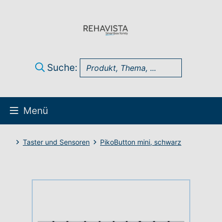
Suche:
Menü
Über uns
Taster und Sensoren
PikoButton mini, schwarz
UK Infothek
Produkte
Technik-Support