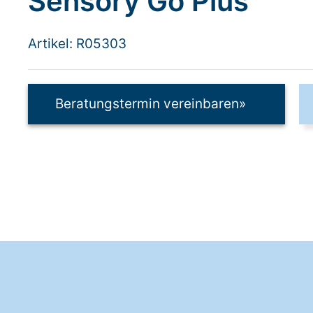
Sensory Go Plus
Artikel: R05303
Beratungstermin vereinbaren
»