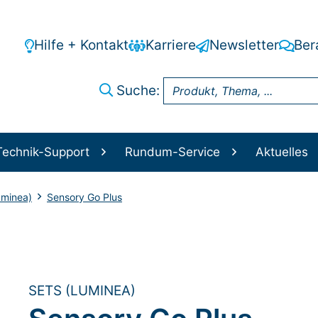
Hilfe + Kontakt
Karriere
Newsletter
Ber
Suche:
Technik-Support
Rundum-Service
Aktuelles
uminea)
Sensory Go Plus
SETS (LUMINEA)