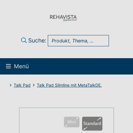
Suche:
Menü
Über uns
Talk Pad
Talk Pad Slimline mit MetaTalkDE.
UK Infothek
Produkte
Technik-Support