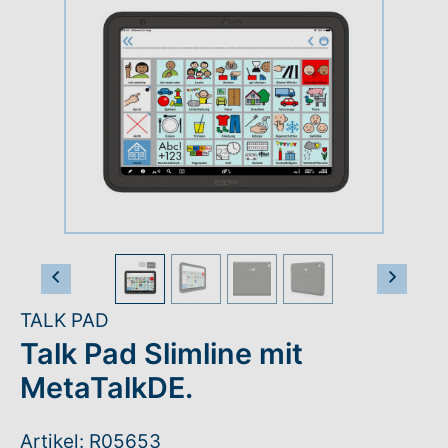
Rundum-Service
Aktuelles
Kontakt
Leichte Sprache
Hilfe + Kontakt
Vorheriges Bild
Nächs
TALK PAD
Newsletter
Talk Pad Slimline mit
Beratungsanfrage
MetaTalkDE.
Anmelden
Artikel: R05653