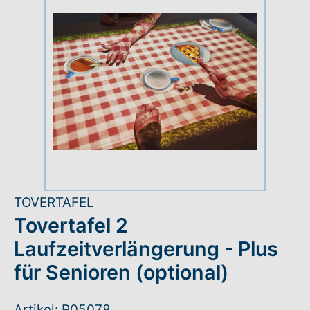
Rundum-Service
Aktuelles
Kontakt
Leichte Sprache
Hilfe + Kontakt
TOVERTAFEL
Tovertafel 2
Newsletter
Laufzeitverlängerung - Plus
Beratungsanfrage
für Senioren (optional)
Anmelden
Artikel: R05078