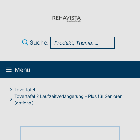
Suche:
Menü
Über uns
Tovertafel
Tovertafel 2 Laufzeitverlängerung - Plus für Senioren
(optional)
UK Infothek
Produkte
Technik-Support