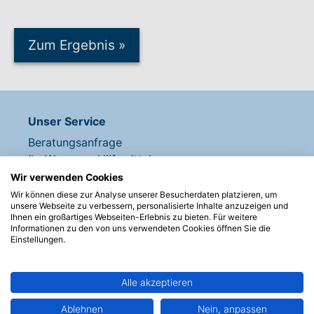
Zum Ergebnis
»
Unser Service
Beratungsanfrage
Ihr Weg zum Hilfsmittel
Materialiensammlung
Wir verwenden Cookies
Ideen, Erklärungen, Erweiterungen
Wir können diese zur Analyse unserer Besucherdaten platzieren, um
unsere Webseite zu verbessern, personalisierte Inhalte anzuzeigen und
Hilfe + Kontakt
Ihnen ein großartiges Webseiten-Erlebnis zu bieten. Für weitere
Newsletter
Informationen zu den von uns verwendeten Cookies öffnen Sie die
Einstellungen.
Produkte entdecken
Alle akzeptieren
Kommunikationsanbahnung
Kommunizieren
Ablehnen
Nein, anpassen