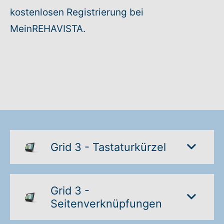
kostenlosen Registrierung bei
Rundum-Service
MeinREHAVISTA.
Aktuelles
Kontakt
Leichte Sprache
Hilfe + Kontakt
Grid 3 - Tastaturkürzel
Newsletter
Grid 3 -
Beratungsanfrage
Seitenverknüpfungen
Anmelden