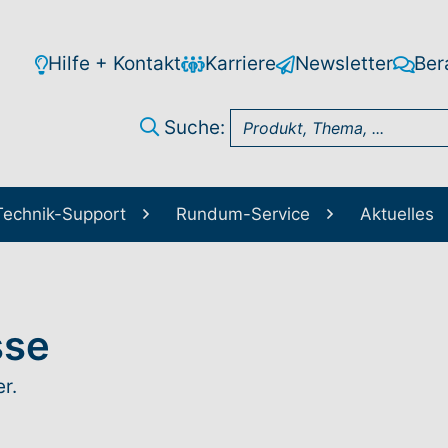
Hilfe + Kontakt
Karriere
Newsletter
Ber
Suche:
Technik-Support
Rundum-Service
Aktuelles
sse
r.