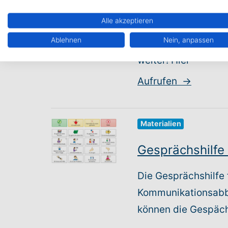
Unsere Technische 
Alle akzeptieren
montags bis freitag
Ablehnen
Nein, anpassen
Unsere technische H
weiter! Hier
Aufrufen
→
Materialien
Gesprächshilfe
Die Gesprächshilfe 
Kommunikationsabbr
können die Gespächs