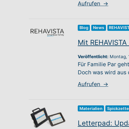
Aufrufen
→
Blog
News
REHAVIST
Mit REHAVISTA 
Veröffentlicht:
Montag,
Für Familie Par ge
Doch was wird aus d
Aufrufen
→
Materialien
Spickzette
Letterpad: Upda