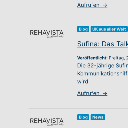
Aufrufen
→
Blog
UK aus aller Welt
Sufina: Das Tal
Veröffentlicht:
Freitag,
Die 32-jährige Sufi
Kommunikationshilf
wird.
Aufrufen
→
Blog
News