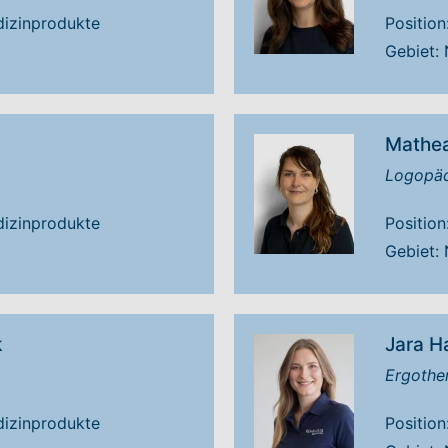
edizinprodukte
Position
Gebiet:
Mathea
Logopäd
edizinprodukte
Position
Gebiet:
k
Jara H
Ergother
edizinprodukte
Position