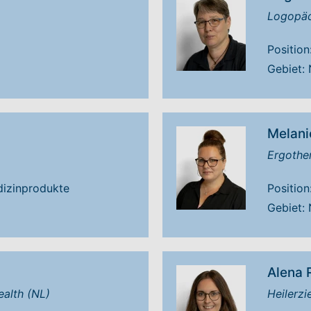
Logopädi
Position
Gebiet:
Melan
Ergothe
edizinprodukte
Position
Gebiet:
Alena 
ealth (NL)
Heilerzi