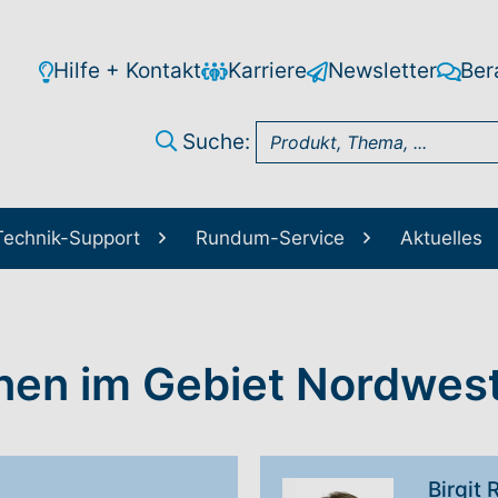
Hilfe + Kontakt
Karriere
Newsletter
Ber
Suche:
Technik-Support
Rundum-Service
Aktuelles
nnen im Gebiet Nordwes
Birgit