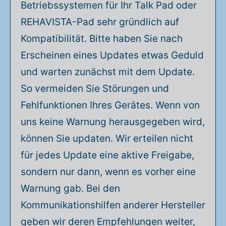
Betriebssystemen für Ihr Talk Pad oder
metatalk-schatzkiste/ #MetaTalk
#Unters
REHAVISTA-Pad sehr gründlich auf
#UnterstützteKommunikation #UK
#Inklusi
#AAC #Kommunikation #Talker
#REHAV
Kompatibilität. Bitte haben Sie nach
#Rehavista #Inklusion
Erscheinen eines Updates etwas Geduld
#AssistiveTechnologie
und warten zunächst mit dem Update.
#Selbstbestimmung
So vermeiden Sie Störungen und
#Kommunikationshilfe #Metacom
Fehlfunktionen Ihres Gerätes. Wenn von
#LebendigeBegrüßungen #UKAlltag
uns keine Warnung herausgegeben wird,
#AACCommunity
können Sie updaten. Wir erteilen nicht
für jedes Update eine aktive Freigabe,
sondern nur dann, wenn es vorher eine
Warnung gab. Bei den
Kommunikationshilfen anderer Hersteller
geben wir deren Empfehlungen weiter,