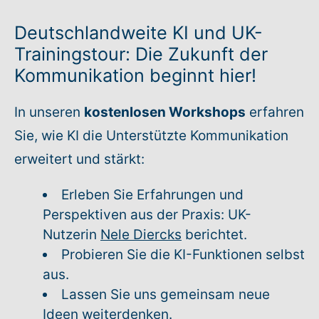
Deutschlandweite KI und UK-
Rundum-Service
Trainingstour: Die Zukunft der
Kommunikation beginnt hier!
Aktuelles
In unseren
kostenlosen Workshops
erfahren
Kontakt
Sie, wie KI die Unterstützte Kommunikation
Leichte Sprache
erweitert und stärkt:
Hilfe + Kontakt
Erleben Sie Erfahrungen und
Perspektiven aus der Praxis: UK-
Newsletter
Nutzerin
Nele Diercks
berichtet.
Probieren Sie die KI-Funktionen selbst
Beratungsanfrage
aus.
Lassen Sie uns gemeinsam neue
Anmelden
Ideen weiterdenken.