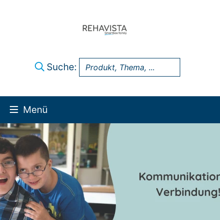
Suche:
Menü
Über uns
UK Infothek
Produkte
Technik-Support