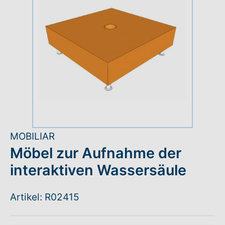
Rundum-Service
Aktuelles
Kontakt
Leichte Sprache
Hilfe + Kontakt
MOBILIAR
Möbel zur Aufnahme der
Newsletter
interaktiven Wassersäule
Beratungsanfrage
Artikel: R02415
Anmelden