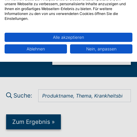
Erlebnisräume?
unsere Webseite zu verbessern, personalisierte Inhalte anzuzeigen und
Ihnen ein großartiges Webseiten-Erlebnis zu bieten. Für weitere
Informationen zu den von uns verwendeten Cookies öffnen Sie die
Einstellungen.
Wir sind nah für Sie da. Schicken Sie uns eine
Anfrage und wir melden uns bei Ihnen. Wir
Alle akzeptieren
freuen uns auf Sie.
Ablehnen
Nein, anpassen
Zur Beratungsanfrage
»
Suche:
Zum Ergebnis
»