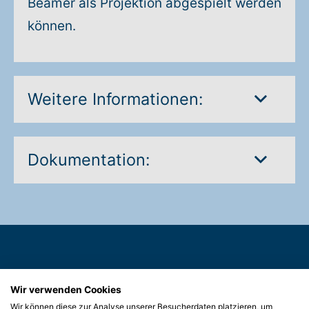
Beamer als Projektion abgespielt werden
können.
Weitere Informationen:
Dokumentation:
Sie wünschen eine persönliche
Wir verwenden Cookies
Beratung zum Thema
Wir können diese zur Analyse unserer Besucherdaten platzieren, um