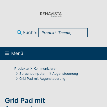
Suche:
Menü
Über uns
Produkte
Kommunizieren
Sprachcomputer mit Augensteuerung
Grid Pad mit Augensteuerung
UK Infothek
Produkte
Grid Pad mit
Technik-Support