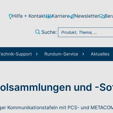
Hilfe + Kontakt
Karriere
Newsletter
Ber
Suche:
Technik-Support
Rundum-Service
Aktuelles
bolsammlungen und -So
tiger Kommunikationstafeln mit PCS- und METACO