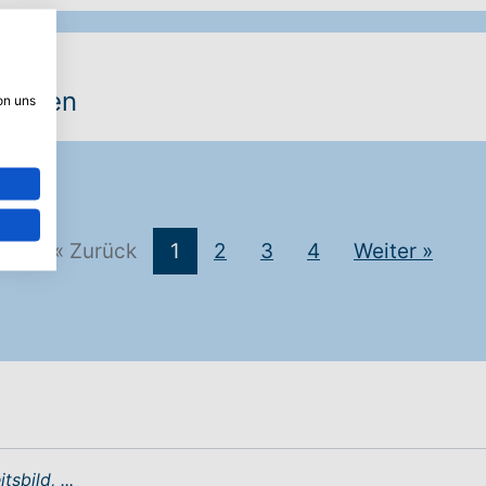
lernen
on uns
« Zurück
1
2
3
4
Weiter
»